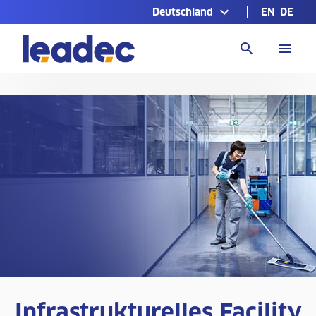
Deutschland
EN
DE
Zur
Homepage
Infrastrukturelles Facility